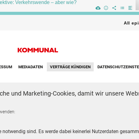
VERTRÄGE KÜNDIGEN
ESSUM
MEDIADATEN
DATENSCHUTZEINST
Footer Second Navigation
che und Marketing-Cookies, damit wir unsere Webs
WIR AUF WHATSAPP
rwenden:
e notwendig sind. Es werde dabei keinerlei Nutzerdaten gesamme