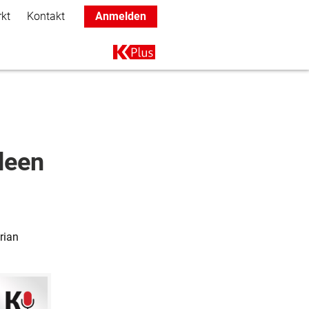
rkt
Kontakt
Anmelden
Main navigation
K+
Ideen
rian