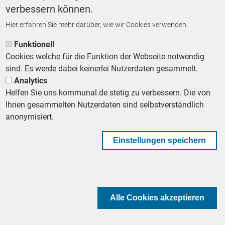
verbessern können.
Hier erfahren Sie mehr darüber, wie wir Cookies verwenden:
Funktionell
Cookies welche für die Funktion der Webseite notwendig
sind. Es werde dabei keinerlei Nutzerdaten gesammelt.
Analytics
Helfen Sie uns kommunal.de stetig zu verbessern. Die von
Ihnen gesammelten Nutzerdaten sind selbstverständlich
anonymisiert.
Mittwoch, 4. November 2026 | 18:00 – 19:00
Einstellungen speichern
Sicher durch die Krise:
Organisatorische und kommunikative
Anforderungen an das
Prozessmanagement
Alle Cookies akzeptieren
Zur Anmeldung