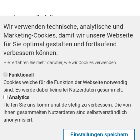
Weitere Artikel dieses Autors ...
Wir verwenden technische, analytische und
Marketing-Cookies, damit wir unsere Webseite
FORSCHUNGSPROJEKT
für Sie optimal gestalten und fortlaufend
Autonomes Fahren:
Braunschweig testet Verkehr
verbessern können.
der Zukunft
Hier erfahren Sie mehr darüber, wie wir Cookies verwenden:
VON
ULRICH MARKURTH
Funktionell
Cookies welche für die Funktion der Webseite notwendig
sind. Es werde dabei keinerlei Nutzerdaten gesammelt.
Analytics
Helfen Sie uns kommunal.de stetig zu verbessern. Die von
Footer First Navigation
MESSE KOMMUNAL
LESERSERVICE
AGB
DATENSCHUTZ
Ihnen gesammelten Nutzerdaten sind selbstverständlich
VERTRÄGE KÜNDIGEN
IMPRESSUM
anonymisiert.
MEDIADATEN
DATENSCHUTZEINSTELLUNGEN
KOMMUNALBESCHAFFUNG
Einstellungen speichern