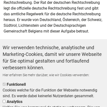
Rechtschreibung. Der Rat der deutschen Rechtschreibung
legt die offizielle deutsche Rechtschreibung fest und gibt
das amtliche Regelwerk für die deutsche Rechtschreibung
heraus. Er wurde von Deutschland, Österreich, der Schweiz,
Südtirol, Lichtenstein und der Deutschsprachigen
Gemeinschaft Belgiens mit dieser Aufgabe betraut.
Wir verwenden technische, analytische und
Weitere Artikel dieses Autors ...
Marketing-Cookies, damit wir unsere Webseite
für Sie optimal gestalten und fortlaufend
DEUTSCHE RECHTSCHREIBUNG
Gendersensible Sprache statt
verbessern können.
Sprach-Verhunzung
Hier erfahren Sie mehr darüber, wie wir Cookies verwenden:
VON
DR. JOSEF LANGE
Funktionell
Cookies welche für die Funktion der Webseite notwendig
sind. Es werde dabei keinerlei Nutzerdaten gesammelt.
Analytics