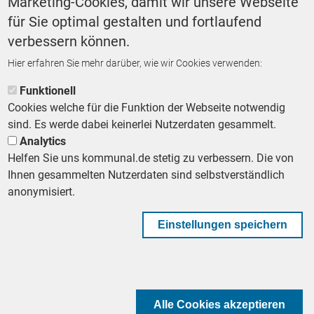
Marketing-Cookies, damit wir unsere Webseite
für Sie optimal gestalten und fortlaufend
verbessern können.
Hier erfahren Sie mehr darüber, wie wir Cookies verwenden:
ZURÜCK ZUR STARTSEITE
Funktionell
Cookies welche für die Funktion der Webseite notwendig
sind. Es werde dabei keinerlei Nutzerdaten gesammelt.
Analytics
Helfen Sie uns kommunal.de stetig zu verbessern. Die von
Footer First Navigation
MESSE KOMMUNAL
LESERSERVICE
AGB
DATENSCHUTZ
Ihnen gesammelten Nutzerdaten sind selbstverständlich
VERTRÄGE KÜNDIGEN
IMPRESSUM
MEDIADATEN
anonymisiert.
DATENSCHUTZEINSTELLUNGEN
KOMMUNALBESCHAFFUNG
Einstellungen speichern
Footer Second Navigation
WIR AUF WHATSAPP
Alle Cookies akzeptieren