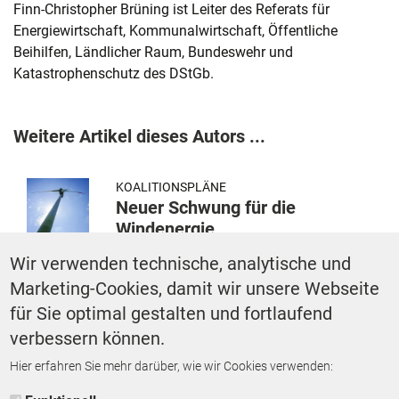
Finn-Christopher Brüning ist Leiter des Referats für
Energiewirtschaft, Kommunalwirtschaft, Öffentliche
Beihilfen, Ländlicher Raum, Bundeswehr und
Katastrophenschutz des DStGb.
Weitere Artikel dieses Autors ...
KOALITIONSPLÄNE
Neuer Schwung für die
Windenergie
VON
FINN-CHRISTOPHER BRÜNING
Wir verwenden technische, analytische und
Marketing-Cookies, damit wir unsere Webseite
für Sie optimal gestalten und fortlaufend
ERNEUERBARE ENERGIEN
EEG21- Kommunen an
verbessern können.
Einnahmen beteiligen!
Hier erfahren Sie mehr darüber, wie wir Cookies verwenden:
VON
FINN-CHRISTOPHER BRÜNING