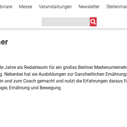
Direkt
binare
Messe
Veranstaltungen
Newsletter
Stellenma
zum
Inhalt
her
ele Jahre als Redakteurin für ein großes Berliner Medienunternehm
tig. Nebenbei hat sie Ausbildungen zur Ganzheitlichen Ernährungs
n und zum Coach gemacht und nutzt die Erfahrungen daraus für
ogie, Ernährung und Bewegung.