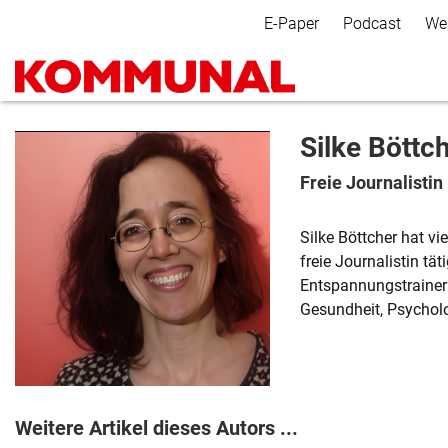
Secondary Navigation
E-Paper
Podcast
We
Silke Böttc
Freie Journalistin
Silke Böttcher hat vi
freie Journalistin tä
Entspannungstraineri
Gesundheit, Psychol
Weitere Artikel dieses Autors ...