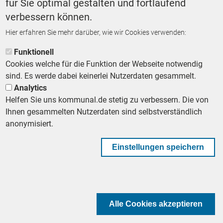
für Sie optimal gestalten und fortlaufend
verbessern können.
Hier erfahren Sie mehr darüber, wie wir Cookies verwenden:
ZURÜCK ZUR STARTSEITE
Funktionell
Cookies welche für die Funktion der Webseite notwendig
sind. Es werde dabei keinerlei Nutzerdaten gesammelt.
Analytics
Helfen Sie uns kommunal.de stetig zu verbessern. Die von
Footer First Navigation
MESSE KOMMUNAL
LESERSERVICE
AGB
DATENSCHUTZ
Ihnen gesammelten Nutzerdaten sind selbstverständlich
VERTRÄGE KÜNDIGEN
IMPRESSUM
MEDIADATEN
anonymisiert.
DATENSCHUTZEINSTELLUNGEN
KOMMUNALBESCHAFFUNG
Einstellungen speichern
Footer Second Navigation
WIR AUF WHATSAPP
Alle Cookies akzeptieren