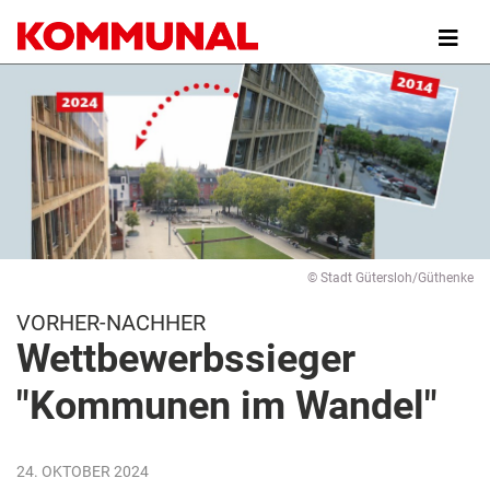
Direkt
zum
Inhalt
© Stadt Gütersloh/Güthenke
VORHER-NACHHER
Wettbewerbssieger
"Kommunen im Wandel"
24. OKTOBER 2024