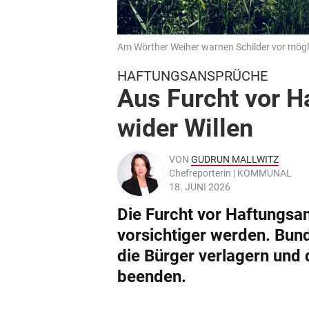
Am Wörther Weiher warnen Schilder vor mögl
HAFTUNGSANSPRÜCHE
Aus Furcht vor 
wider Willen
VON
GUDRUN MALLWITZ
Chefreporterin | KOMMUNAL
18. JUNI 2026
Die Furcht vor Haftungs
vorsichtiger werden. Bund
die Bürger verlagern und
beenden.