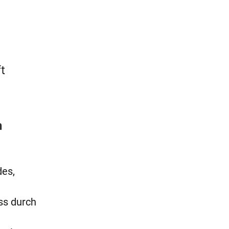
t
n
es,
ss durch