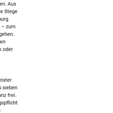
en. Aus
ie Stege
burg
n – zum
 gehen.
den
k oder
ister
s sieben
nz frei.
spflicht
s