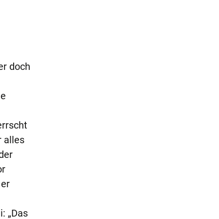
er doch
ne
rrscht
 alles
der
or
 er
i: „Das