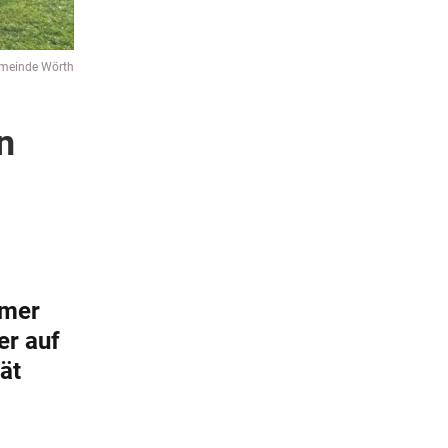
meinde Wörth
n
mmer
er auf
ät