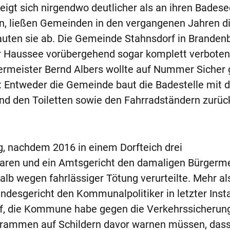
t sich nirgendwo deutlicher als an ihren Badese
en, ließen Gemeinden in den vergangenen Jahren d
auten sie ab. Die Gemeinde Stahnsdorf in Branden
er Haussee vorübergehend sogar komplett verbote
germeister Bernd Albers wollte auf Nummer Sicher
: Entweder die Gemeinde baut die Badestelle mit 
nd den Toiletten sowie den Fahrradständern zurüc
.
g, nachdem 2016 in einem Dorfteich drei
aren und ein Amtsgericht den damaligen Bürgerme
alb wegen fahrlässiger Tötung verurteilte. Mehr al
ndesgericht den Kommunalpolitiker in letzter Insta
rf, die Kommune habe gegen die Verkehrssicherung
ogrammen auf Schildern davor warnen müssen, das