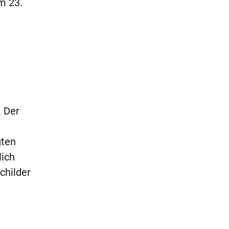
m 23.
. Der
gten
lich
childer