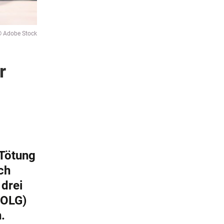
© Adobe Stock
r
 Tötung
ch
drei
(OLG)
.