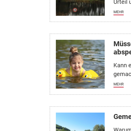
Urteil
MEHR
Müss
absp
Kann e
gemach
MEHR
Gemei
Warum 