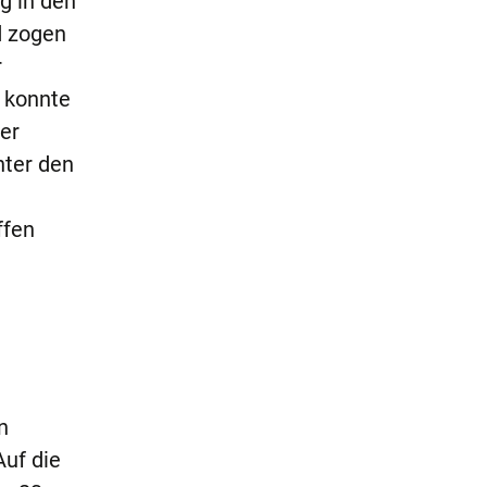
g in den
d zogen
r
s konnte
der
hter den
ffen
t
n
Auf die