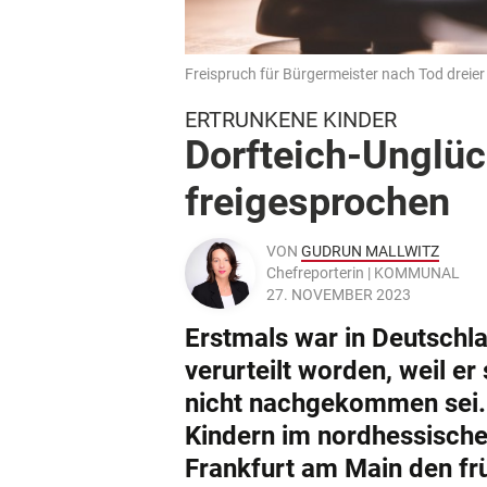
Freispruch für Bürgermeister nach Tod dreier
ERTRUNKENE KINDER
Dorfteich-Unglüc
freigesprochen
VON
GUDRUN MALLWITZ
Chefreporterin | KOMMUNAL
27. NOVEMBER 2023
Erstmals war in Deutschl
verurteilt worden, weil er
nicht nachgekommen sei. 
Kindern im nordhessische
Frankfurt am Main den fr