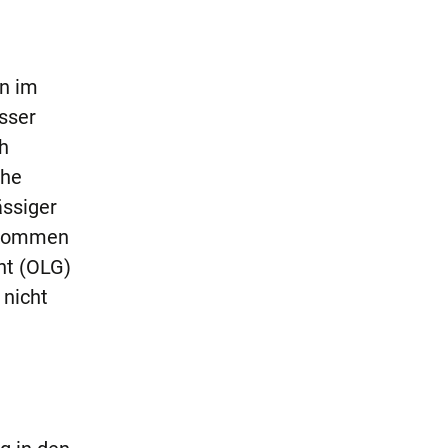
en im
sser
h
che
ässiger
gekommen
ht (OLG)
 nicht