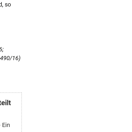
d, so
6;
2490/16)
eilt
 Ein