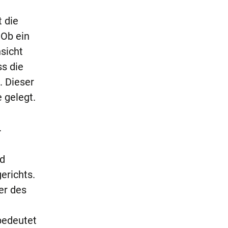
 die
 Ob ein
sicht
ss die
. Dieser
 gelegt.
.
nd
erichts.
er des
bedeutet