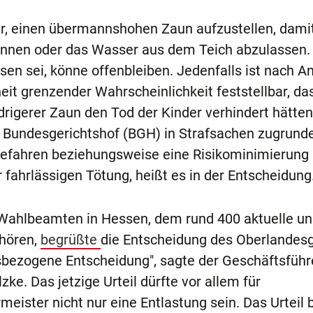
r, einen übermannshohen Zaun aufzustellen, damit
können oder das Wasser aus dem Teich abzulassen.
en sei, könne offenbleiben. Jedenfalls ist nach An
heit grenzender Wahrscheinlichkeit feststellbar, da
drigerer Zaun den Tod der Kinder verhindert hätten
Bundesgerichtshof (BGH) in Strafsachen zugrunde
Gefahren beziehungsweise eine Risikominimierung
 fahrlässigen Tötung, heißt es in der Entscheidung
ahlbeamten in Hessen, dem rund 400 aktuelle u
hören,
begrüßte
die Entscheidung des Oberlandesg
ätsbezogene Entscheidung", sagte der Geschäftsführ
ke. Das jetzige Urteil dürfte vor allem für
eister nicht nur eine Entlastung sein. Das Urteil 