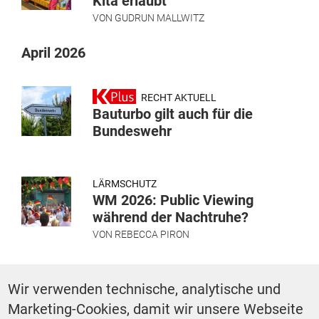
Kita erlaubt
VON
GUDRUN MALLWITZ
April 2026
RECHT AKTUELL
Bauturbo gilt auch für die
Bundeswehr
LÄRMSCHUTZ
WM 2026: Public Viewing
während der Nachtruhe?
VON
REBECCA PIRON
Wir verwenden technische, analytische und
OVG
Windenergie und Luftsport:
Marketing-Cookies, damit wir unsere Webseite