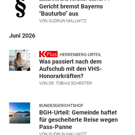
Gericht bremst Bayerns
"Bauturbo" aus
VON
GUDRUN MALLWITZ
Juni 2026
HERRENBERG-URTEIL
Was passiert nach dem
Aufschub mit den VHS-
Honorarkräften?
VON
DR. TOBIAS SCHRÖTER
BUNDESGERICHTSHOF
BGH-Urteil: Gemeinde haftet
für gescheiterte Reise wegen
Pass-Panne
VON
GUDRUN MALLWITZ