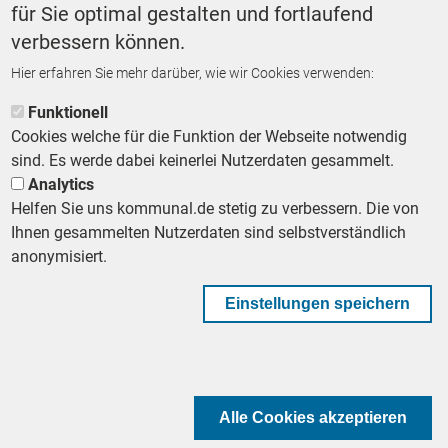
Wer hat Vorrang?
für Sie optimal gestalten und fortlaufend
VON
GUDRUN MALLWITZ
verbessern können.
Hier erfahren Sie mehr darüber, wie wir Cookies verwenden:
MEHR ARTIKEL LADEN
Funktionell
Cookies welche für die Funktion der Webseite notwendig
sind. Es werde dabei keinerlei Nutzerdaten gesammelt.
Analytics
Helfen Sie uns kommunal.de stetig zu verbessern. Die von
Footer First Navigation
MESSE KOMMUNAL
LESERSERVICE
AGB
DATENSCHUTZ
Ihnen gesammelten Nutzerdaten sind selbstverständlich
VERTRÄGE KÜNDIGEN
anonymisiert.
IMPRESSUM
MEDIADATEN
DATENSCHUTZEINSTELLUNGEN
KOMMUNALBESCHAFFUNG
Einstellungen speichern
Footer Second Navigation
WIR AUF WHATSAPP
Alle Cookies akzeptieren