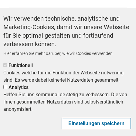
SCHLAGWÖRTER
Wir verwenden technische, analytische und
Marketing-Cookies, damit wir unsere Webseite
Digitalisierung
für Sie optimal gestalten und fortlaufend
verbessern können.
Hier erfahren Sie mehr darüber, wie wir Cookies verwenden:
ZURÜCK ZUR STARTSEITE
Funktionell
Cookies welche für die Funktion der Webseite notwendig
sind. Es werde dabei keinerlei Nutzerdaten gesammelt.
Analytics
Helfen Sie uns kommunal.de stetig zu verbessern. Die von
Footer First Navigation
MESSE KOMMUNAL
LESERSERVICE
AGB
DATENSCHUTZ
Ihnen gesammelten Nutzerdaten sind selbstverständlich
VERTRÄGE KÜNDIGEN
IMPRESSUM
MEDIADATEN
anonymisiert.
DATENSCHUTZEINSTELLUNGEN
KOMMUNALBESCHAFFUNG
Einstellungen speichern
Footer Second Navigation
WIR AUF WHATSAPP