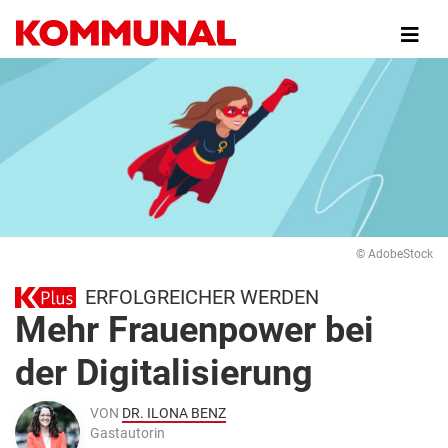
Direkt
zum
Inhalt
© AdobeStock
ERFOLGREICHER WERDEN
Mehr Frauenpower bei
der Digitalisierung
VON
DR. ILONA BENZ
Gastautorin