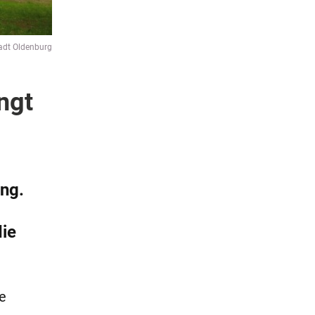
adt Oldenburg
ngt
ung.
die
ie