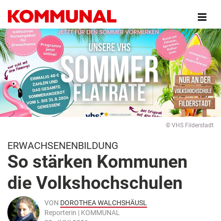
Direkt
zum
Inhalt
© VHS Filderstadt
ERWACHSENENBILDUNG
So stärken Kommunen
die Volkshochschulen
VON
DOROTHEA WALCHSHÄUSL
Reporterin | KOMMUNAL