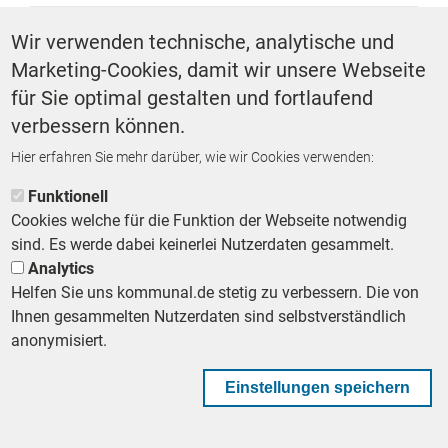
SCHLAGWÖRTER
Wir verwenden technische, analytische und
Marketing-Cookies, damit wir unsere Webseite
Schule
für Sie optimal gestalten und fortlaufend
verbessern können.
Hier erfahren Sie mehr darüber, wie wir Cookies verwenden:
ZURÜCK ZUR STARTSEITE
Funktionell
Cookies welche für die Funktion der Webseite notwendig
sind. Es werde dabei keinerlei Nutzerdaten gesammelt.
Analytics
Helfen Sie uns kommunal.de stetig zu verbessern. Die von
Footer First Navigation
MESSE KOMMUNAL
LESERSERVICE
AGB
DATENSCHUTZ
Ihnen gesammelten Nutzerdaten sind selbstverständlich
VERTRÄGE KÜNDIGEN
IMPRESSUM
MEDIADATEN
anonymisiert.
DATENSCHUTZEINSTELLUNGEN
KOMMUNALBESCHAFFUNG
Einstellungen speichern
Footer Second Navigation
WIR AUF WHATSAPP