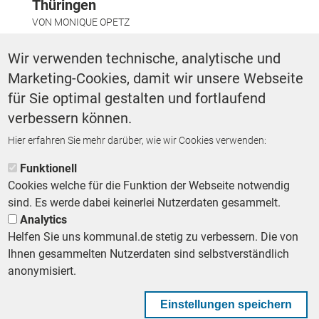
Thüringen
VON
MONIQUE OPETZ
Wir verwenden technische, analytische und
OZG-LEISTUNGEN BESCHLEUNIGEN
Roll-in-Teams – Lösung für
Marketing-Cookies, damit wir unsere Webseite
schnellere
für Sie optimal gestalten und fortlaufend
Verwaltungsdigitalisierung?
verbessern können.
VON
MONIQUE OPETZ
Hier erfahren Sie mehr darüber, wie wir Cookies verwenden:
Funktionell
MODERNE VERWALTUNG
Bürgerservice, der selbstständig
Cookies welche für die Funktion der Webseite notwendig
macht
sind. Es werde dabei keinerlei Nutzerdaten gesammelt.
VON
DR. ILONA BENZ
Analytics
Helfen Sie uns kommunal.de stetig zu verbessern. Die von
Ihnen gesammelten Nutzerdaten sind selbstverständlich
anonymisiert.
NEUESTER INHALT
Einstellungen speichern