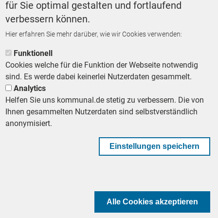
für Sie optimal gestalten und fortlaufend
verbessern können.
Hier erfahren Sie mehr darüber, wie wir Cookies verwenden:
ZURÜCK ZUR STARTSEITE
Funktionell
Cookies welche für die Funktion der Webseite notwendig
sind. Es werde dabei keinerlei Nutzerdaten gesammelt.
Analytics
Helfen Sie uns kommunal.de stetig zu verbessern. Die von
Footer First Navigation
MESSE KOMMUNAL
LESERSERVICE
AGB
DATENSCHUTZ
Ihnen gesammelten Nutzerdaten sind selbstverständlich
VERTRÄGE KÜNDIGEN
IMPRESSUM
MEDIADATEN
anonymisiert.
DATENSCHUTZEINSTELLUNGEN
KOMMUNALBESCHAFFUNG
Einstellungen speichern
Footer Second Navigation
WIR AUF WHATSAPP
Alle Cookies akzeptieren