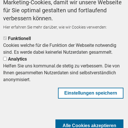
Marketing-Cookies, damit wir unsere Webseite
Breitbandausbau
für Sie optimal gestalten und fortlaufend
verbessern können.
Hier erfahren Sie mehr darüber, wie wir Cookies verwenden:
ZURÜCK ZUR STARTSEITE
Funktionell
Cookies welche für die Funktion der Webseite notwendig
sind. Es werde dabei keinerlei Nutzerdaten gesammelt.
Analytics
Helfen Sie uns kommunal.de stetig zu verbessern. Die von
Footer First Navigation
MESSE KOMMUNAL
LESERSERVICE
AGB
DATENSCHUTZ
Ihnen gesammelten Nutzerdaten sind selbstverständlich
VERTRÄGE KÜNDIGEN
IMPRESSUM
MEDIADATEN
anonymisiert.
DATENSCHUTZEINSTELLUNGEN
KOMMUNALBESCHAFFUNG
Einstellungen speichern
Footer Second Navigation
WIR AUF WHATSAPP
Alle Cookies akzeptieren