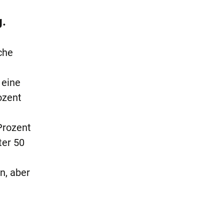
g.
che
 eine
ozent
Prozent
ter 50
n, aber