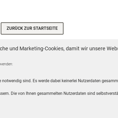
ZURÜCK ZUR STARTSEITE
che und Marketing-Cookies, damit wir unsere Webs
VERTRÄGE KÜNDIGEN
ESSUM
MEDIADATEN
DATENSCHUTZEINST
rwenden:
e notwendig sind. Es werde dabei keinerlei Nutzerdaten gesamme
Footer Second Navigation
WIR AUF WHATSAPP
ssern. Die von Ihnen gesammelten Nutzerdaten sind selbstverstä