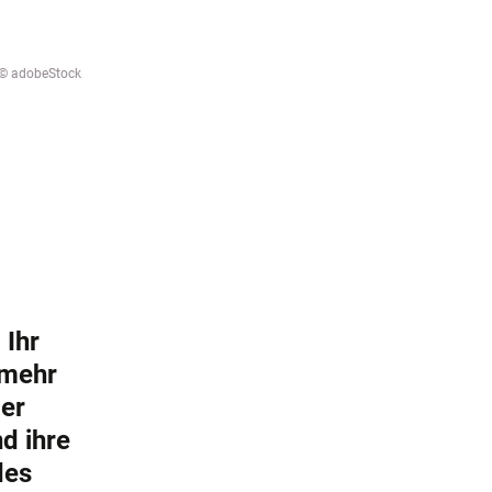
© adobeStock
 Ihr
 mehr
der
d ihre
des