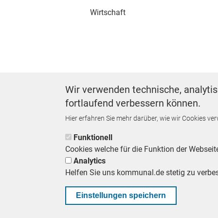
Wirtschaft
Wir verwenden technische, analytis
fortlaufend verbessern können.
Footer First Navigation
MESSE KOMMUNAL
LESERSERVICE
AGB
DATENSCHUTZ
IMPR
Hier erfahren Sie mehr darüber, wie wir Cookies ve
KOMMUNALBESCHAFFUNG
Funktionell
Cookies welche für die Funktion der Webseit
Analytics
Helfen Sie uns kommunal.de stetig zu verbe
Einstellungen speichern