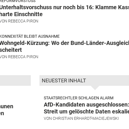
REFORMVORSTOSS
Unterhaltsvorschuss nur noch bis 16: Klamme Kas
harte Einschnitte
VON
REBECCA PIRON
KONNEXITÄT BLEIBT AUSNAHME
Wohngeld-Kürzung: Wo der Bund-Länder-Ausgleic
scheitert
VON
REBECCA PIRON
NEUESTER INHALT
STAATSRECHTLER SCHLAGEN ALARM
AfD-Kandidaten ausgeschlossen
munen
Streit um gelöschte Daten eskali
en
VON
CHRISTIAN ERHARDT-MACIEJEWSKI