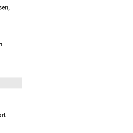
sen,
h
:
ert