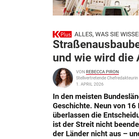
ALLES, WAS SIE WISS
Straßenausbaubei
und wie wird die
VON
REBECCA PIRON
Stellvertretende Chefredakteur
1. APRIL 2026
In den meisten Bundeslän
Geschichte. Neun von 16 
überlassen die Entschei
ist der Streit nicht beend
der Länder nicht aus – und