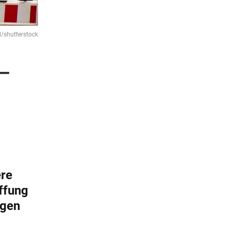
d/shutterstock
 –
ere
ffung
ngen