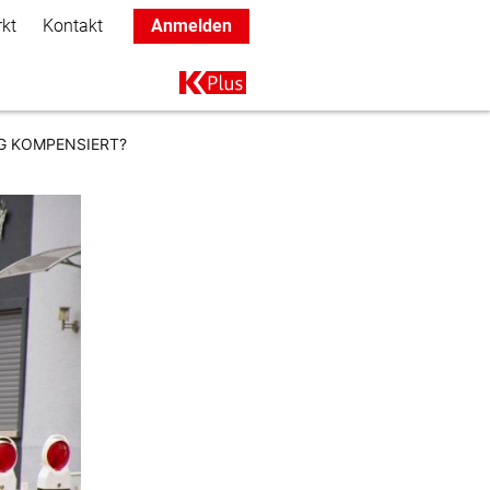
rkt
Kontakt
Anmelden
Main navigation
K+
NG KOMPENSIERT?