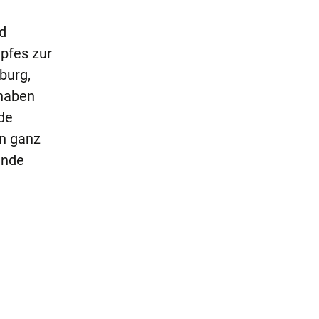
d
pfes zur
burg,
haben
de
en ganz
ende