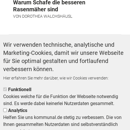
Warum Schafe die besseren
Rasenmäher sind
VON
DOROTHEA WALCHSHÄUSL
SCHLAGWÖRTER
Wir verwenden technische, analytische und
Marketing-Cookies, damit wir unsere Webseite
Straßen und Verkehr
für Sie optimal gestalten und fortlaufend
verbessern können.
Hier erfahren Sie mehr darüber, wie wir Cookies verwenden:
ZURÜCK ZUR STARTSEITE
Funktionell
Cookies welche für die Funktion der Webseite notwendig
sind. Es werde dabei keinerlei Nutzerdaten gesammelt.
Analytics
Helfen Sie uns kommunal.de stetig zu verbessern. Die von
Footer First Navigation
MESSE KOMMUNAL
LESERSERVICE
AGB
DATENSCHUTZ
Ihnen gesammelten Nutzerdaten sind selbstverständlich