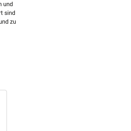
n und
t sind
 und zu