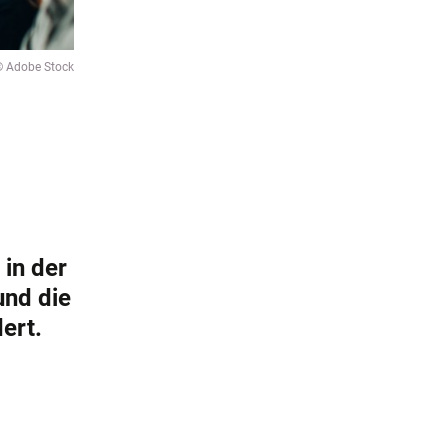
© Adobe Stock
 in der
und die
ert.