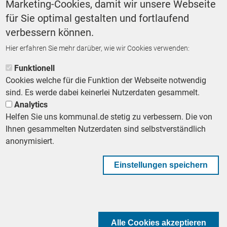
Marketing-Cookies, damit wir unsere Webseite
Forsa
für Sie optimal gestalten und fortlaufend
verbessern können.
Hier erfahren Sie mehr darüber, wie wir Cookies verwenden:
ZURÜCK ZUR STARTSEITE
Funktionell
Cookies welche für die Funktion der Webseite notwendig
sind. Es werde dabei keinerlei Nutzerdaten gesammelt.
Analytics
Helfen Sie uns kommunal.de stetig zu verbessern. Die von
Footer First Navigation
MESSE KOMMUNAL
LESERSERVICE
AGB
DATENSCHUTZ
Ihnen gesammelten Nutzerdaten sind selbstverständlich
VERTRÄGE KÜNDIGEN
IMPRESSUM
MEDIADATEN
anonymisiert.
DATENSCHUTZEINSTELLUNGEN
KOMMUNALBESCHAFFUNG
Einstellungen speichern
Footer Second Navigation
WIR AUF WHATSAPP
Alle Cookies akzeptieren