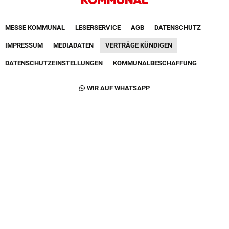
Footer First Navigation
MESSE KOMMUNAL
LESERSERVICE
AGB
DATENSCHUTZ
VERTRÄGE KÜNDIGEN
IMPRESSUM
MEDIADATEN
DATENSCHUTZEINSTELLUNGEN
KOMMUNALBESCHAFFUNG
Footer Second Navigation
WIR AUF WHATSAPP