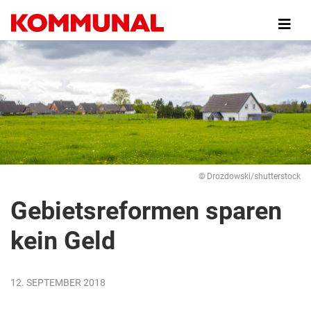
Direkt
zum
Inhalt
© Drozdowski/shutterstock
Gebietsreformen sparen
kein Geld
12. SEPTEMBER 2018