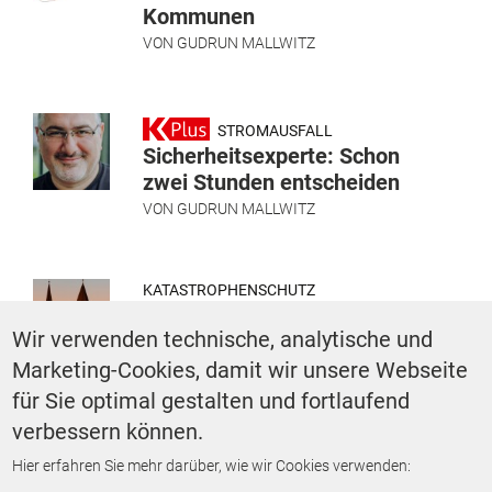
Kommunen
VON
GUDRUN MALLWITZ
STROMAUSFALL
Sicherheitsexperte: Schon
zwei Stunden entscheiden
VON
GUDRUN MALLWITZ
KATASTROPHENSCHUTZ
Nach Stromausfall zur
Wir verwenden technische, analytische und
Vorsorge-Stadt: So machte
Moosburg sich autark
Marketing-Cookies, damit wir unsere Webseite
VON
GUDRUN MALLWITZ
für Sie optimal gestalten und fortlaufend
verbessern können.
Seitennummerierung
Erste Seite
«
‹
1
2
3
4
5
6
7
Hier erfahren Sie mehr darüber, wie wir Cookies verwenden:
Vorherige Seite
Zurück