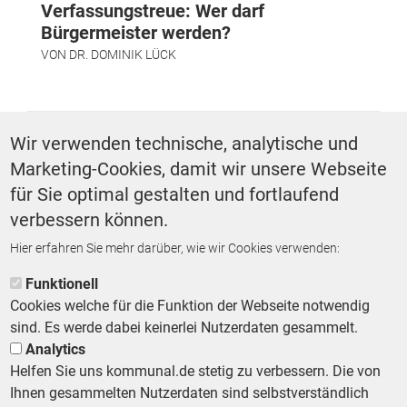
Verfassungstreue: Wer darf
Bürgermeister werden?
VON
DR. DOMINIK LÜCK
SCHLAGWÖRTER
Wir verwenden technische, analytische und
Marketing-Cookies, damit wir unsere Webseite
Ehrenamt
für Sie optimal gestalten und fortlaufend
verbessern können.
Hier erfahren Sie mehr darüber, wie wir Cookies verwenden:
ZURÜCK ZUR STARTSEITE
Funktionell
Cookies welche für die Funktion der Webseite notwendig
sind. Es werde dabei keinerlei Nutzerdaten gesammelt.
Analytics
Helfen Sie uns kommunal.de stetig zu verbessern. Die von
Footer First Navigation
MESSE KOMMUNAL
LESERSERVICE
AGB
DATENSCHUTZ
Ihnen gesammelten Nutzerdaten sind selbstverständlich