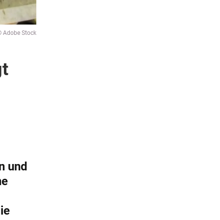
© Adobe Stock
gt
n und
ne
ie