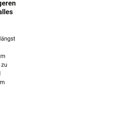
geren
lles
längst
em
 zu
d
um