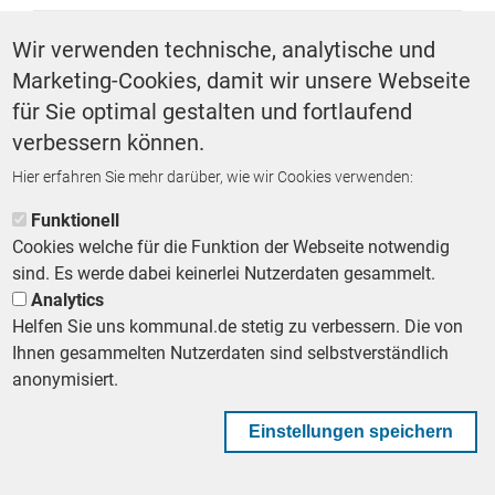
SCHLAGWÖRTER
Wir verwenden technische, analytische und
Marketing-Cookies, damit wir unsere Webseite
Digitalisierung
Arbeiten im Öffentlichen Dienst
für Sie optimal gestalten und fortlaufend
verbessern können.
Hier erfahren Sie mehr darüber, wie wir Cookies verwenden:
ZURÜCK ZUR STARTSEITE
Funktionell
Cookies welche für die Funktion der Webseite notwendig
sind. Es werde dabei keinerlei Nutzerdaten gesammelt.
Analytics
Helfen Sie uns kommunal.de stetig zu verbessern. Die von
Footer First Navigation
MESSE KOMMUNAL
LESERSERVICE
AGB
DATENSCHUTZ
Ihnen gesammelten Nutzerdaten sind selbstverständlich
VERTRÄGE KÜNDIGEN
IMPRESSUM
MEDIADATEN
anonymisiert.
DATENSCHUTZEINSTELLUNGEN
KOMMUNALBESCHAFFUNG
Einstellungen speichern
Footer Second Navigation
WIR AUF WHATSAPP