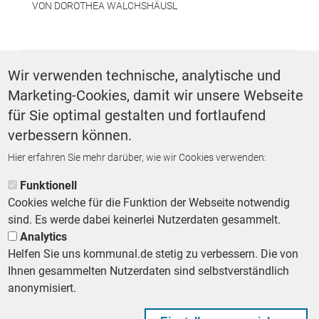
VON
DOROTHEA WALCHSHÄUSL
SCHLAGWÖRTER
Wir verwenden technische, analytische und
Marketing-Cookies, damit wir unsere Webseite
Energie
für Sie optimal gestalten und fortlaufend
verbessern können.
Hier erfahren Sie mehr darüber, wie wir Cookies verwenden:
ZURÜCK ZUR STARTSEITE
Funktionell
Cookies welche für die Funktion der Webseite notwendig
sind. Es werde dabei keinerlei Nutzerdaten gesammelt.
Analytics
Helfen Sie uns kommunal.de stetig zu verbessern. Die von
Footer First Navigation
MESSE KOMMUNAL
LESERSERVICE
AGB
DATENSCHUTZ
Ihnen gesammelten Nutzerdaten sind selbstverständlich
VERTRÄGE KÜNDIGEN
IMPRESSUM
MEDIADATEN
anonymisiert.
DATENSCHUTZEINSTELLUNGEN
KOMMUNALBESCHAFFUNG