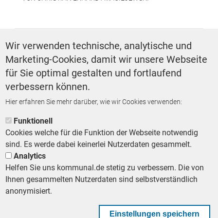
SCHLAGWÖRTER
Wir verwenden technische, analytische und
Marketing-Cookies, damit wir unsere Webseite
Kommentar
für Sie optimal gestalten und fortlaufend
verbessern können.
Hier erfahren Sie mehr darüber, wie wir Cookies verwenden:
ZURÜCK ZUR STARTSEITE
Funktionell
Cookies welche für die Funktion der Webseite notwendig
sind. Es werde dabei keinerlei Nutzerdaten gesammelt.
Analytics
Helfen Sie uns kommunal.de stetig zu verbessern. Die von
Footer First Navigation
MESSE KOMMUNAL
LESERSERVICE
AGB
DATENSCHUTZ
Ihnen gesammelten Nutzerdaten sind selbstverständlich
VERTRÄGE KÜNDIGEN
IMPRESSUM
MEDIADATEN
anonymisiert.
DATENSCHUTZEINSTELLUNGEN
KOMMUNALBESCHAFFUNG
Einstellungen speichern