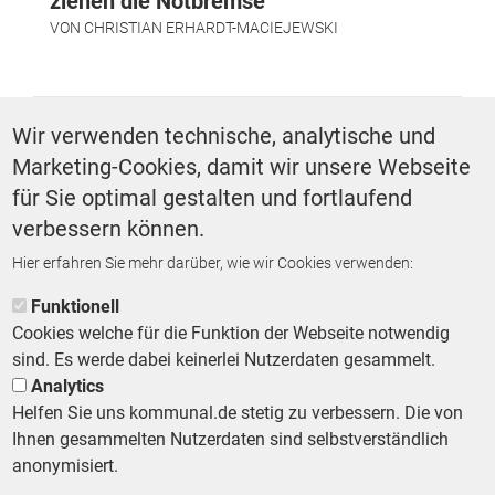
ziehen die Notbremse
VON
CHRISTIAN ERHARDT-MACIEJEWSKI
SCHLAGWÖRTER
Wir verwenden technische, analytische und
Marketing-Cookies, damit wir unsere Webseite
Panorama
für Sie optimal gestalten und fortlaufend
verbessern können.
Hier erfahren Sie mehr darüber, wie wir Cookies verwenden:
ZURÜCK ZUR STARTSEITE
Funktionell
Cookies welche für die Funktion der Webseite notwendig
sind. Es werde dabei keinerlei Nutzerdaten gesammelt.
Analytics
Helfen Sie uns kommunal.de stetig zu verbessern. Die von
Footer First Navigation
MESSE KOMMUNAL
LESERSERVICE
AGB
DATENSCHUTZ
Ihnen gesammelten Nutzerdaten sind selbstverständlich
VERTRÄGE KÜNDIGEN
IMPRESSUM
MEDIADATEN
anonymisiert.