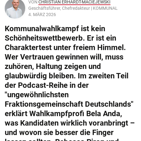
VON
CHRISTIAN ERHARDT-MACIEJEWSKI
Geschäftsführer, Chefredakteur | KOMMUNAL
4. MÄRZ 2026
Kommunalwahlkampf ist kein
Schönheitswettbewerb. Er ist ein
Charaktertest unter freiem Himmel.
Wer Vertrauen gewinnen will, muss
zuhören, Haltung zeigen und
glaubwürdig bleiben. Im zweiten Teil
der Podcast-Reihe in der
"ungewöhnlichsten
Fraktionsgemeinschaft Deutschlands"
erklärt Wahlkampfprofi Bela Anda,
was Kandidaten wirklich voranbringt –
und wovon sie besser die Finger