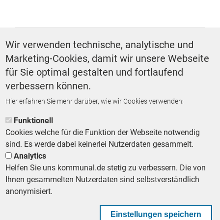
SCHLAGWÖRTER
Wir verwenden technische, analytische und
Marketing-Cookies, damit wir unsere Webseite
Kommunalwahlen
Forsa
für Sie optimal gestalten und fortlaufend
verbessern können.
Hier erfahren Sie mehr darüber, wie wir Cookies verwenden:
ZURÜCK ZUR STARTSEITE
Funktionell
Cookies welche für die Funktion der Webseite notwendig
sind. Es werde dabei keinerlei Nutzerdaten gesammelt.
Analytics
Helfen Sie uns kommunal.de stetig zu verbessern. Die von
Footer First Navigation
MESSE KOMMUNAL
LESERSERVICE
AGB
DATENSCHUTZ
Ihnen gesammelten Nutzerdaten sind selbstverständlich
VERTRÄGE KÜNDIGEN
IMPRESSUM
MEDIADATEN
anonymisiert.
DATENSCHUTZEINSTELLUNGEN
KOMMUNALBESCHAFFUNG
Einstellungen speichern