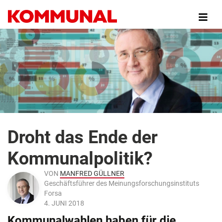
Direkt
zum
Inhalt
Droht das Ende der
Kommunalpolitik?
VON
MANFRED GÜLLNER
Geschäftsführer des Meinungsforschungsinstituts
Forsa
4. JUNI 2018
Kommunalwahlen haben für die