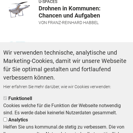
U-SPACES
Drohnen in Kommunen:
Chancen und Aufgaben
VON
FRANZ-REINHARD HABBEL
DIGITALISIERUNG
Wir verwenden technische, analytische und
Digitale Beteiligung: Vom
Aushang zum Klick
Marketing-Cookies, damit wir unsere Webseite
VON
FRANZ-REINHARD HABBEL
für Sie optimal gestalten und fortlaufend
verbessern können.
Seitennummerierung
1
2
3
4
5
6
7
8
9
…
Hier erfahren Sie mehr darüber, wie wir Cookies verwenden:
Funktionell
Cookies welche für die Funktion der Webseite notwendig
sind. Es werde dabei keinerlei Nutzerdaten gesammelt.
Analytics
Helfen Sie uns kommunal.de stetig zu verbessern. Die von
Footer First Navigation
MESSE KOMMUNAL
LESERSERVICE
AGB
DATENSCHUTZ