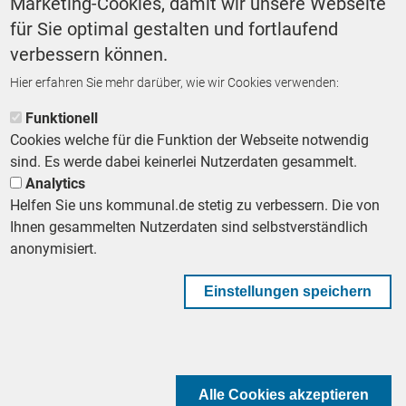
Marketing-Cookies, damit wir unsere Webseite
Digitalisierung
für Sie optimal gestalten und fortlaufend
verbessern können.
Hier erfahren Sie mehr darüber, wie wir Cookies verwenden:
ZURÜCK ZUR STARTSEITE
Funktionell
Cookies welche für die Funktion der Webseite notwendig
sind. Es werde dabei keinerlei Nutzerdaten gesammelt.
Analytics
Helfen Sie uns kommunal.de stetig zu verbessern. Die von
Footer First Navigation
MESSE KOMMUNAL
LESERSERVICE
AGB
DATENSCHUTZ
Ihnen gesammelten Nutzerdaten sind selbstverständlich
VERTRÄGE KÜNDIGEN
IMPRESSUM
MEDIADATEN
anonymisiert.
DATENSCHUTZEINSTELLUNGEN
KOMMUNALBESCHAFFUNG
Einstellungen speichern
Footer Second Navigation
WIR AUF WHATSAPP
Alle Cookies akzeptieren