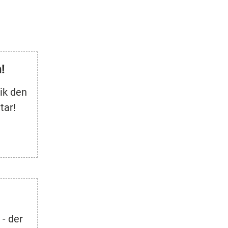
!
ik den
tar!
 - der