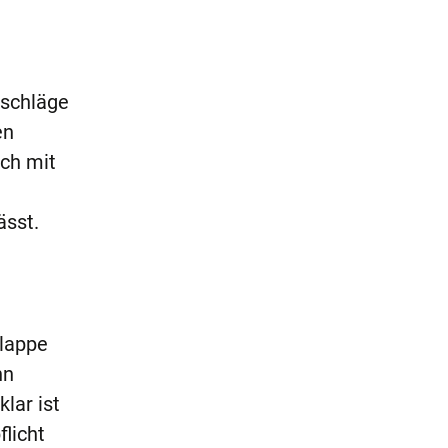
rschläge
en
ich mit
ässt.
Klappe
nn
lar ist
licht