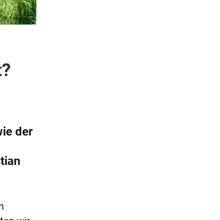
t?
wie der
tian
n