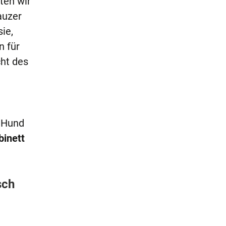
ten wir
auzer
ie,
n für
cht des
m Hund
binett
sch