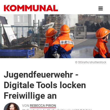
Direkt
zum
Inhalt
© StGrafix/shutterstock
Jugendfeuerwehr -
Digitale Tools locken
Freiwillige an
VON
REBECCA PIRON