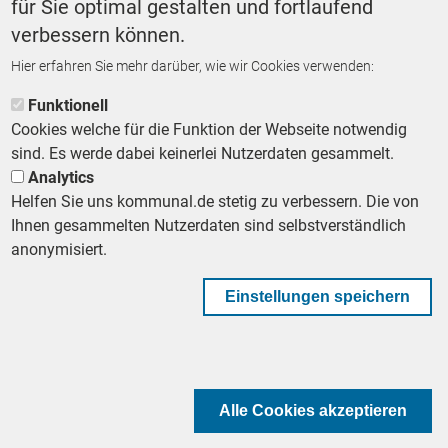
für Sie optimal gestalten und fortlaufend
verbessern können.
Hier erfahren Sie mehr darüber, wie wir Cookies verwenden:
ZURÜCK ZUR STARTSEITE
Funktionell
Cookies welche für die Funktion der Webseite notwendig
sind. Es werde dabei keinerlei Nutzerdaten gesammelt.
Analytics
Helfen Sie uns kommunal.de stetig zu verbessern. Die von
Footer First Navigation
MESSE KOMMUNAL
LESERSERVICE
AGB
DATENSCHUTZ
Ihnen gesammelten Nutzerdaten sind selbstverständlich
VERTRÄGE KÜNDIGEN
IMPRESSUM
MEDIADATEN
anonymisiert.
DATENSCHUTZEINSTELLUNGEN
KOMMUNALBESCHAFFUNG
Einstellungen speichern
Footer Second Navigation
WIR AUF WHATSAPP
Alle Cookies akzeptieren