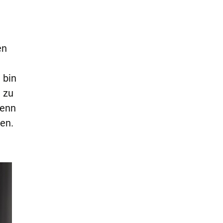
en
 bin
n zu
denn
fen.