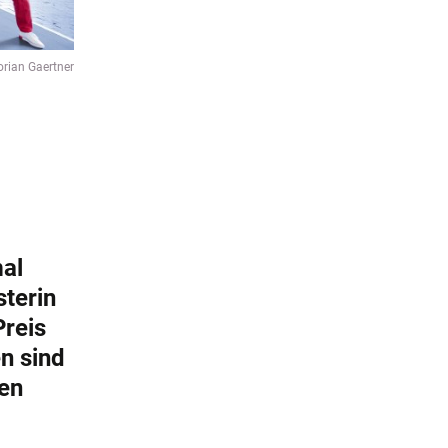
orian Gaertner
al
sterin
Preis
n sind
en