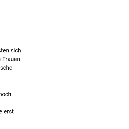
sten sich
e Frauen
ische
 noch
e erst