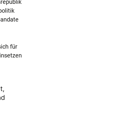
republik
olitik
Mandate
ich für
insetzen
t,
nd