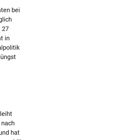
ten bei
glich
, 27
t in
politik
jüngst
leiht
t nach
 und hat