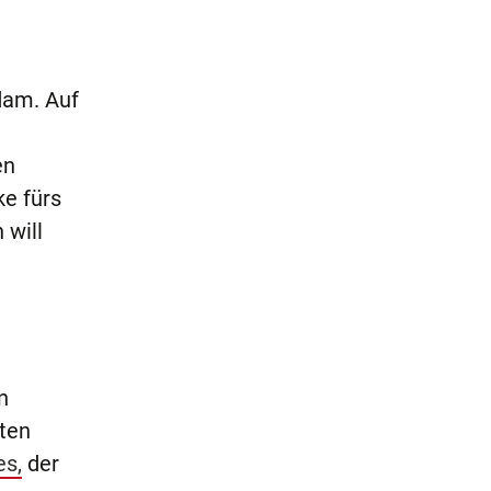
dam. Auf
en
e fürs
 will
n
rten
es,
der