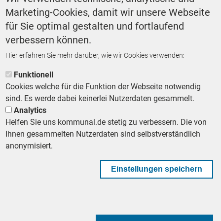
Marketing-Cookies, damit wir unsere Webseite
Finanzen
Politik
für Sie optimal gestalten und fortlaufend
verbessern können.
Hier erfahren Sie mehr darüber, wie wir Cookies verwenden:
ZURÜCK ZUR STARTSEITE
Funktionell
Cookies welche für die Funktion der Webseite notwendig
sind. Es werde dabei keinerlei Nutzerdaten gesammelt.
Analytics
Helfen Sie uns kommunal.de stetig zu verbessern. Die von
Footer First Navigation
MESSE KOMMUNAL
LESERSERVICE
AGB
DATENSCHUTZ
Ihnen gesammelten Nutzerdaten sind selbstverständlich
VERTRÄGE KÜNDIGEN
IMPRESSUM
MEDIADATEN
anonymisiert.
DATENSCHUTZEINSTELLUNGEN
KOMMUNALBESCHAFFUNG
Einstellungen speichern
Footer Second Navigation
WIR AUF WHATSAPP