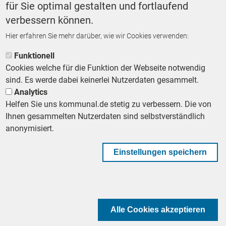
Finanzen
für Sie optimal gestalten und fortlaufend
verbessern können.
Hier erfahren Sie mehr darüber, wie wir Cookies verwenden:
ZURÜCK ZUR STARTSEITE
Funktionell
Cookies welche für die Funktion der Webseite notwendig
sind. Es werde dabei keinerlei Nutzerdaten gesammelt.
Analytics
Helfen Sie uns kommunal.de stetig zu verbessern. Die von
Footer First Navigation
MESSE KOMMUNAL
LESERSERVICE
AGB
DATENSCHUTZ
Ihnen gesammelten Nutzerdaten sind selbstverständlich
VERTRÄGE KÜNDIGEN
IMPRESSUM
MEDIADATEN
anonymisiert.
DATENSCHUTZEINSTELLUNGEN
KOMMUNALBESCHAFFUNG
Einstellungen speichern
Footer Second Navigation
WIR AUF WHATSAPP
Alle Cookies akzeptieren