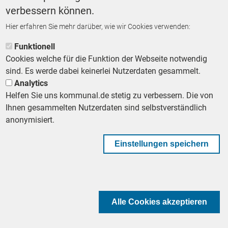
verbessern können.
Hier erfahren Sie mehr darüber, wie wir Cookies verwenden:
ZURÜCK ZUR STARTSEITE
Funktionell
Cookies welche für die Funktion der Webseite notwendig
sind. Es werde dabei keinerlei Nutzerdaten gesammelt.
Analytics
Helfen Sie uns kommunal.de stetig zu verbessern. Die von
Footer First Navigation
MESSE KOMMUNAL
LESERSERVICE
AGB
DATENSCHUTZ
Ihnen gesammelten Nutzerdaten sind selbstverständlich
VERTRÄGE KÜNDIGEN
IMPRESSUM
MEDIADATEN
anonymisiert.
DATENSCHUTZEINSTELLUNGEN
KOMMUNALBESCHAFFUNG
Einstellungen speichern
Footer Second Navigation
WIR AUF WHATSAPP
Alle Cookies akzeptieren