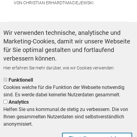
VON
CHRISTIAN ERHARDT-MACIEJEWSKI
SCHLAGWÖRTER
Wir verwenden technische, analytische und
Marketing-Cookies, damit wir unsere Webseite
Podcast
für Sie optimal gestalten und fortlaufend
verbessern können.
Hier erfahren Sie mehr darüber, wie wir Cookies verwenden:
ZURÜCK ZUR STARTSEITE
Funktionell
Cookies welche für die Funktion der Webseite notwendig
sind. Es werde dabei keinerlei Nutzerdaten gesammelt.
Analytics
Helfen Sie uns kommunal.de stetig zu verbessern. Die von
Footer First Navigation
MESSE KOMMUNAL
LESERSERVICE
AGB
DATENSCHUTZ
Ihnen gesammelten Nutzerdaten sind selbstverständlich
VERTRÄGE KÜNDIGEN
IMPRESSUM
MEDIADATEN
anonymisiert.
DATENSCHUTZEINSTELLUNGEN
KOMMUNALBESCHAFFUNG