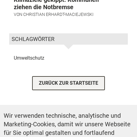
ziehen die Notbremse
VON
CHRISTIAN ERHARDT-MACIEJEWSKI
SCHLAGWÖRTER
Umweltschutz
ZURÜCK ZUR STARTSEITE
Wir verwenden technische, analytische und
Footer First Navigation
Marketing-Cookies, damit wir unsere Webseite
MESSE KOMMUNAL
LESERSERVICE
AGB
DATENSCHUTZ
für Sie optimal gestalten und fortlaufend
VERTRÄGE KÜNDIGEN
IMPRESSUM
MEDIADATEN