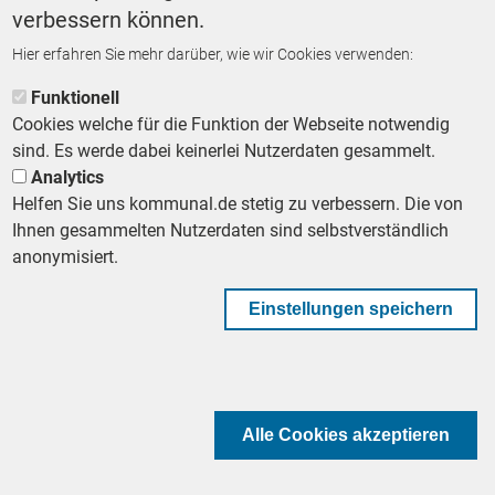
verbessern können.
MEHR
Hier erfahren Sie mehr darüber, wie wir Cookies verwenden:
Funktionell
Cookies welche für die Funktion der Webseite notwendig
sind. Es werde dabei keinerlei Nutzerdaten gesammelt.
Analytics
Helfen Sie uns kommunal.de stetig zu verbessern. Die von
Ihnen gesammelten Nutzerdaten sind selbstverständlich
anonymisiert.
Einstellungen speichern
Erster digitaler Impfpass in
Deutschland
Ein Landkreis organisiert in Eigenregie
den digitalen Impfpass - Wird der
Alle Cookies akzeptieren
Impfpass zum neuen Reisepass? - die EU