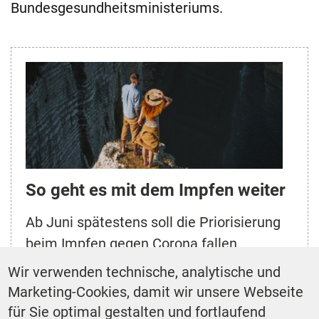
Bundesgesundheitsministeriums.
So geht es mit dem Impfen weiter
Ab Juni spätestens soll die Priorisierung
beim Impfen gegen Corona fallen.
Außerdem soll die Impfverordnung erneut
Wir verwenden technische, analytische und
verändert werden. Welche Freiheiten
Marketing-Cookies, damit wir unsere Webseite
Geimpfte erhalten sollen.
für Sie optimal gestalten und fortlaufend