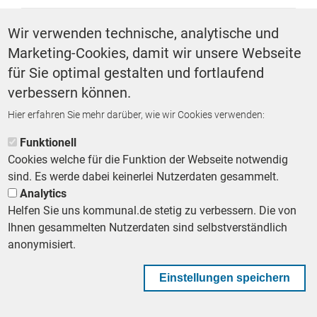
SCHLAGWÖRTER
Wir verwenden technische, analytische und
Marketing-Cookies, damit wir unsere Webseite
Katastrophenschutz
für Sie optimal gestalten und fortlaufend
verbessern können.
Hier erfahren Sie mehr darüber, wie wir Cookies verwenden:
ZURÜCK ZUR STARTSEITE
Funktionell
Cookies welche für die Funktion der Webseite notwendig
sind. Es werde dabei keinerlei Nutzerdaten gesammelt.
Analytics
Helfen Sie uns kommunal.de stetig zu verbessern. Die von
Footer First Navigation
MESSE KOMMUNAL
LESERSERVICE
AGB
DATENSCHUTZ
Ihnen gesammelten Nutzerdaten sind selbstverständlich
VERTRÄGE KÜNDIGEN
IMPRESSUM
MEDIADATEN
anonymisiert.
DATENSCHUTZEINSTELLUNGEN
KOMMUNALBESCHAFFUNG
Einstellungen speichern
Footer Second Navigation
WIR AUF WHATSAPP