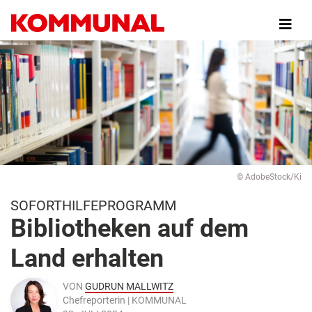
Direkt
zum
Inhalt
© AdobeStock/Ki
SOFORTHILFEPROGRAMM
Bibliotheken auf dem
Land erhalten
VON
GUDRUN MALLWITZ
Chefreporterin | KOMMUNAL