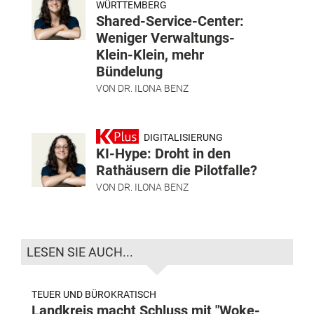
WÜRTTEMBERG
Shared-Service-Center:
Weniger Verwaltungs-
Klein-Klein, mehr
Bündelung
VON
DR. ILONA BENZ
DIGITALISIERUNG
KI-Hype: Droht in den
Rathäusern die Pilotfalle?
VON
DR. ILONA BENZ
LESEN SIE AUCH...
TEUER UND BÜROKRATISCH
Landkreis macht Schluss mit "Woke-