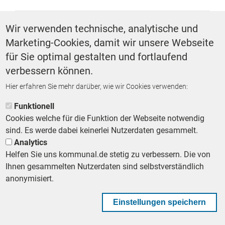
SCHLAGWÖRTER
Wir verwenden technische, analytische und
Marketing-Cookies, damit wir unsere Webseite
Arbeiten im Öffentlichen Dienst
Politik
für Sie optimal gestalten und fortlaufend
verbessern können.
Hier erfahren Sie mehr darüber, wie wir Cookies verwenden:
ZURÜCK ZUR STARTSEITE
Funktionell
Cookies welche für die Funktion der Webseite notwendig
sind. Es werde dabei keinerlei Nutzerdaten gesammelt.
Analytics
Helfen Sie uns kommunal.de stetig zu verbessern. Die von
Footer First Navigation
MESSE KOMMUNAL
LESERSERVICE
AGB
DATENSCHUTZ
Ihnen gesammelten Nutzerdaten sind selbstverständlich
VERTRÄGE KÜNDIGEN
IMPRESSUM
MEDIADATEN
anonymisiert.
DATENSCHUTZEINSTELLUNGEN
KOMMUNALBESCHAFFUNG
Einstellungen speichern
Footer Second Navigation
WIR AUF WHATSAPP