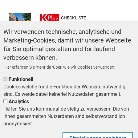
CHECKLISTE
Innenstadt beleben mit
Wir verwenden technische, analytische und
Bürgermärkten: Perleberg
macht’s vor
Marketing-Cookies, damit wir unsere Webseite
VON
DOROTHEA WALCHSHÄUSL
für Sie optimal gestalten und fortlaufend
verbessern können.
Seitennummerierung
Erste Seite
«
‹
…
2
3
4
5
6
7
Hier erfahren Sie mehr darüber, wie wir Cookies verwenden:
Vorherige Seite
Zurück
Funktionell
Cookies welche für die Funktion der Webseite notwendig
sind. Es werde dabei keinerlei Nutzerdaten gesammelt.
Analytics
Helfen Sie uns kommunal.de stetig zu verbessern. Die von
Footer First Navigation
MESSE KOMMUNAL
LESERSERVICE
AGB
DATENSCHUTZ
Ihnen gesammelten Nutzerdaten sind selbstverständlich
VERTRÄGE KÜNDIGEN
IMPRESSUM
MEDIADATEN
anonymisiert.
DATENSCHUTZEINSTELLUNGEN
KOMMUNALBESCHAFFUNG