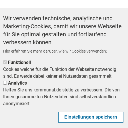
SCHLAGWÖRTER
Wir verwenden technische, analytische und
Marketing-Cookies, damit wir unsere Webseite
Integration
für Sie optimal gestalten und fortlaufend
verbessern können.
Hier erfahren Sie mehr darüber, wie wir Cookies verwenden:
ZURÜCK ZUR STARTSEITE
Funktionell
Cookies welche für die Funktion der Webseite notwendig
sind. Es werde dabei keinerlei Nutzerdaten gesammelt.
Analytics
Helfen Sie uns kommunal.de stetig zu verbessern. Die von
Footer First Navigation
MESSE KOMMUNAL
LESERSERVICE
AGB
DATENSCHUTZ
Ihnen gesammelten Nutzerdaten sind selbstverständlich
VERTRÄGE KÜNDIGEN
IMPRESSUM
MEDIADATEN
anonymisiert.
DATENSCHUTZEINSTELLUNGEN
KOMMUNALBESCHAFFUNG
Einstellungen speichern
Footer Second Navigation
WIR AUF WHATSAPP