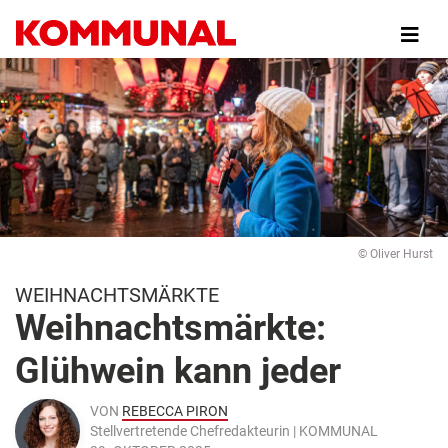
Direkt
zum
Inhalt
© Oliver Hurst
WEIHNACHTSMÄRKTE
Weihnachtsmärkte:
Glühwein kann jeder
VON
REBECCA PIRON
Stellvertretende Chefredakteurin | KOMMUNAL