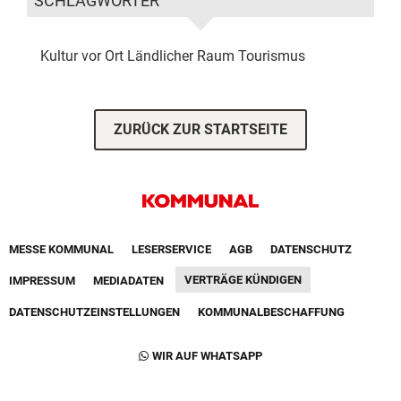
SCHLAGWÖRTER
Kultur vor Ort
Ländlicher Raum
Tourismus
ZURÜCK ZUR STARTSEITE
Footer First Navigation
MESSE KOMMUNAL
LESERSERVICE
AGB
DATENSCHUTZ
VERTRÄGE KÜNDIGEN
IMPRESSUM
MEDIADATEN
DATENSCHUTZEINSTELLUNGEN
KOMMUNALBESCHAFFUNG
Footer Second Navigation
WIR AUF WHATSAPP